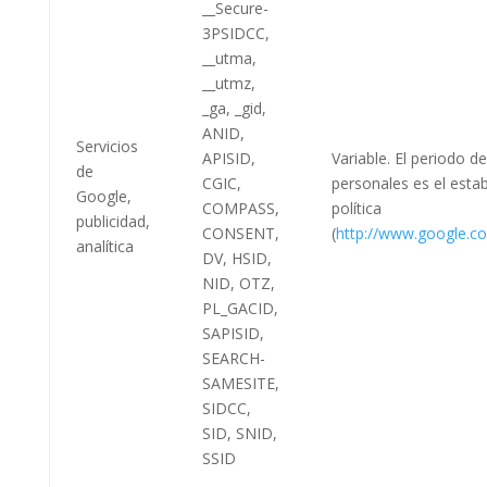
__Secure-
3PSIDCC,
__utma,
__utmz,
_ga, _gid,
ANID,
Servicios
APISID,
Variable. El periodo d
de
CGIC,
personales es el esta
Google,
COMPASS,
política
publicidad,
CONSENT,
(
http://www.google.com
analítica
DV, HSID,
NID, OTZ,
PL_GACID,
SAPISID,
SEARCH-
SAMESITE,
SIDCC,
SID, SNID,
SSID